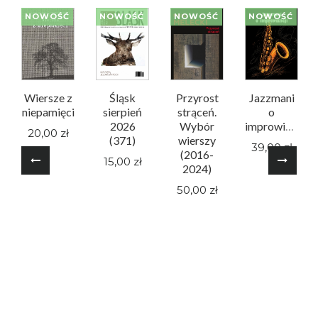
NOWOŚĆ
NOWOŚĆ
NOWOŚĆ
NOWOŚĆ
Wiersze z
Śląsk
Przyrost
Jazzmani
niepamięci
sierpień
strąceń.
o
2026
Wybór
improwizacji
20,00 zł
(371)
wierszy
39,00 zł
(2016-
15,00 zł
2024)
50,00 zł