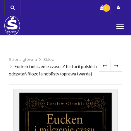
Skip
0
to
content
Strona główna
Sklep
Eucken i milczenie czasu. Z historii polskich
odczytań filozofa noblisty (oprawa twarda)