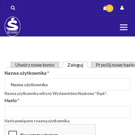
Skip
0
to
content
Zakładki podstawowe
Utwórz nowe konto
Zaloguj
(aktywna karta)
Prześlij nowe hasło
Nazwa użytkownika
*
Nazwa użytkownika witryny Wydawnictwo Naukowe "Śląsk".
Hasło
*
Hasło powiązane z nazwą użytkownika.