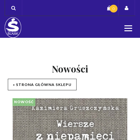
Skip
0
to
content
Nowości
« STRONA GŁÓWNA SKLEPU
NOWOŚĆ