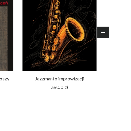
erszy
Jazzmani o improwizacji
Śląskie fi
pewnej hu
39,00 zł