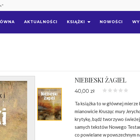
k"
ŁÓWNA
AKTUALNOŚCI
KSIĄŻKI
NOWOŚCI
WY
NIEBIESKI ŻAGIEL
40,00 zł
Ta książka to w głównej mierze
mianowicie
Krusząc mury Jerych
krytykę, bądź tworzywo świeże
samych tekstów Nowego Testamen
co powielane w powszechnym nau