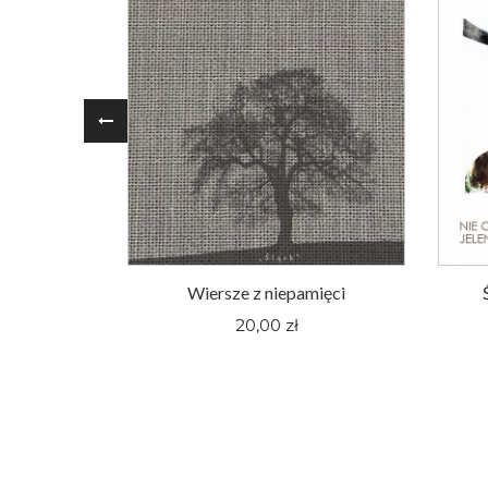
oger Pieśni
Wiersze z niepamięci
nym Śląsku
20,00 zł