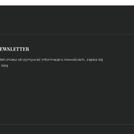
EWSLETTER
żeli chcesz otrzymywać informacje o nowościach, zapisz się
 listę
arządzaj subskrypcjami newsletterów