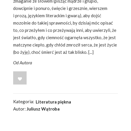
zmaganie ze słowem (pisząc mądrze i głupio,
dowcipnie i ponuro, święcie i grzesznie, wierszem
i prozą, językiem literackim i gwarą), aby dojść
mozolnie do takiej sprawności, by dzisiaj móc opisać
to, co przeżyłem i co przeżywają inni, aby uwierzyli, że
jest światło, gdy ciemność ogarnęła wszystko, że jest
matczyne ciepło, gdy chłód zmroził serca, że jest życie
(bo żyję), choć śmierć jest aż tak blisko. [...]
Od Autora
WISH LIST
Kategoria:
Literatura piękna
Autor:
Juliusz Wątroba