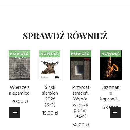
SPRAWDŹ RÓWNIEŻ
NOWOŚĆ
NOWOŚĆ
NOWOŚĆ
NOWOŚĆ
Wiersze z
Śląsk
Przyrost
Jazzmani
niepamięci
sierpień
strąceń.
o
2026
Wybór
improwizacji
20,00 zł
(371)
wierszy
39,00 zł
(2016-
15,00 zł
2024)
50,00 zł