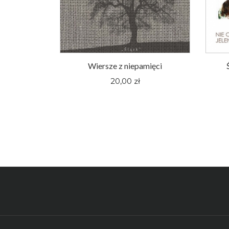
oger Pieśni
Wiersze z niepamięci
nym Śląsku
20,00 zł