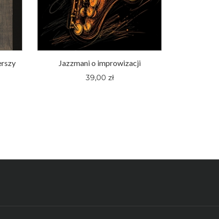
erszy
Jazzmani o improwizacji
Śląskie fi
pewnej hu
39,00 zł