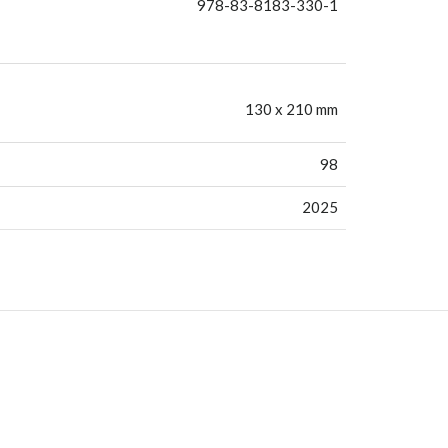
978-83-8183-330-1
130 x 210 mm
98
2025