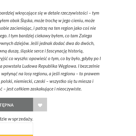
 bardziej wkręcające się w detale rzeczywistości – tym
a żyłem obok Śląska, może trochę w jego cieniu, może
obie zacieniając, i patrzę na ten region jako coś nie
kiego. I tym bardziej ciekawy byłem, co tam Zalega
tywnych dziejów. Jeśli jednak dodać dwa do dwóch,
ą duszę, śląskie serce i fascynację historią,
yjść co wyszło: opowieść o tym, co by było, gdyby po I
ska powstała Ludowa Republika Węglowa. I bezczelnie
 wpłynąć na losy regionu, a jeśli regionu – to prawem
polski, niemiecki, czeski – wszystko się tu miesza i
ać – jest całkiem zaskakujące i nieoczywiste.
WISH LIST
zie w sprzedaży.