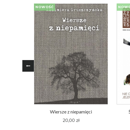
NOWOŚĆ
NOW
oger Pieśni
Wiersze z niepamięci
nym Śląsku
20,00 zł