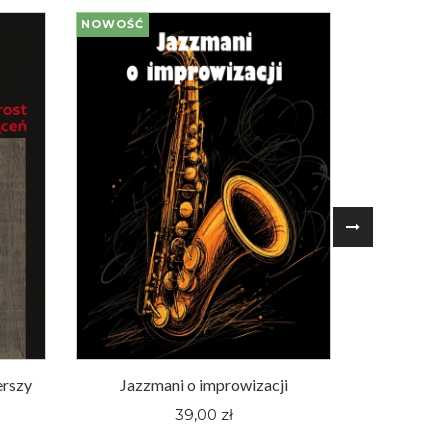
NOWOŚĆ
NOWOŚĆ
erszy
Jazzmani o improwizacji
Śląskie fi
pewnej hu
39,00 zł