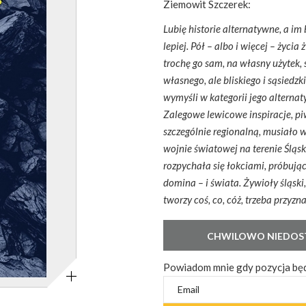
Ziemowit Szczerek:
Lubię historie alternatywne, a im
lepiej. Pół – albo i więcej – życi
trochę go sam, na własny użytek, s
własnego, ale bliskiego i sąsiedz
wymyśli w kategorii jego alterna
Zalegowe lewicowe inspiracje, piwn
szczególnie regionalną, musiało w
wojnie światowej na terenie Ślą
rozpychała się łokciami, próbując
domina – i świata. Żywioły śląski, 
tworzy coś, co, cóż, trzeba przyzn
Powiększ
Powiadom mnie gdy pozycja będ