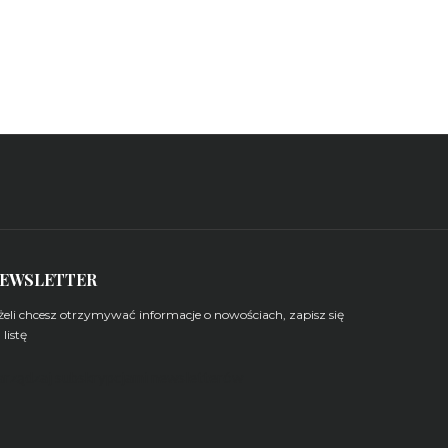
EWSLETTER
żeli chcesz otrzymywać informacje o nowościach, zapisz się
 listę
arządzaj subskrypcjami newsletterów