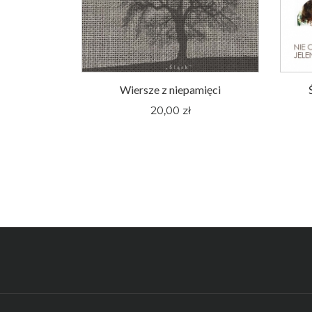
oger Pieśni
Wiersze z niepamięci
nym Śląsku
20,00 zł