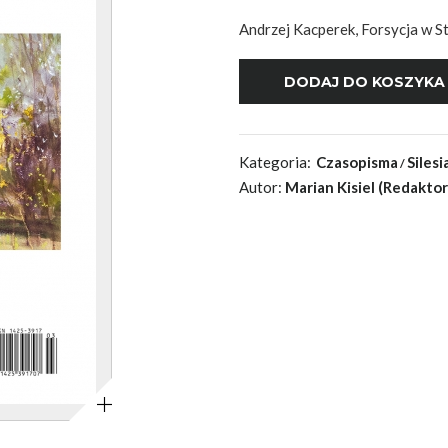
Andrzej Kacperek, Forsycja w S
Kategoria:
Czasopisma
Silesi
Autor:
Marian Kisiel (Redakto
Powiększ