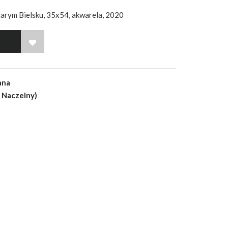
tarym Bielsku, 35x54, akwarela, 2020
WISH LIST
ana
r Naczelny)