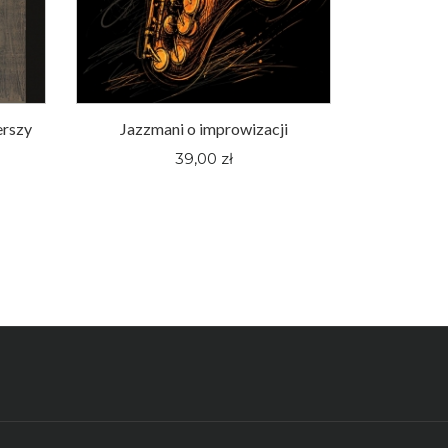
erszy
Jazzmani o improwizacji
Śląskie fi
pewnej hu
39,00 zł