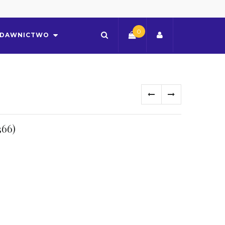
0
DAWNICTWO
66)