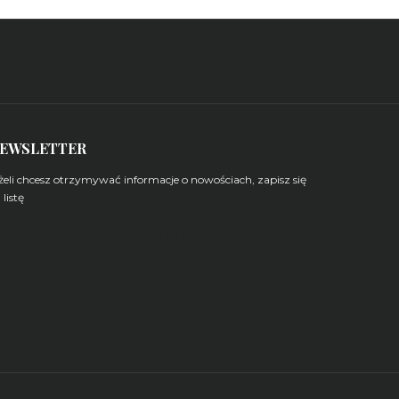
EWSLETTER
żeli chcesz otrzymywać informacje o nowościach, zapisz się
 listę
arządzaj subskrypcjami newsletterów