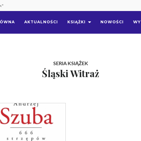
k"
ŁÓWNA
AKTUALNOŚCI
KSIĄŻKI
NOWOŚCI
WY
SERIA KSIĄŻEK
Śląski Witraż