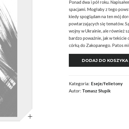
Ponad dwa i pół roku. Napisałe
spacjami. Mogłaby z tego powst
kiedy spoglądam na ten mój dor
powtarzających się tematów. Są 
wojny w Ukrainie, ale również sz
bardzo poważnie, jak w tekście o
córką do Zakopanego. Patos mies
Kategoria:
Eseje/felietony
Autor:
Tomasz Słupik
Powiększ