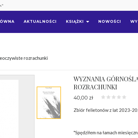
k"
ŁÓWNA
AKTUALNOŚCI
KSIĄŻKI
NOWOŚCI
WY
eoczywiste rozrachunki
WYZNANIA GÓRNOŚLĄ
ROZRACHUNKI
40,00 zł
Zbiór felietonów z lat 2023-2
"Spędziłem na łamach miesięczni