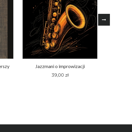
erszy
Jazzmani o improwizacji
Śląskie fi
pewnej hu
39,00 zł