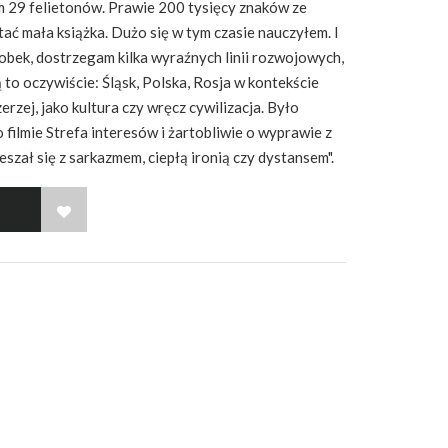
m 29 felietonów. Prawie 200 tysięcy znaków ze
ać mała książka. Dużo się w tym czasie nauczyłem. I
obek, dostrzegam kilka wyraźnych linii rozwojowych,
to oczywiście: Śląsk, Polska, Rosja w kontekście
erzej, jako kultura czy wręcz cywilizacja. Było
 filmie Strefa interesów i żartobliwie o wyprawie z
zał się z sarkazmem, ciepłą ironią czy dystansem".
WISH LIST