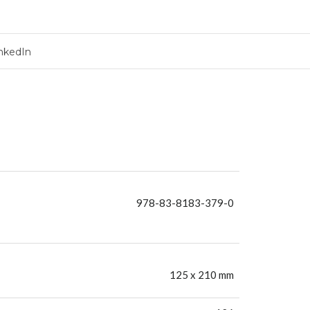
nkedIn
978-83-8183-379-0
125 x 210 mm