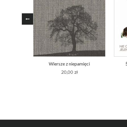
oger Pieśni
Wiersze z niepamięci
nym Śląsku
20,00 zł