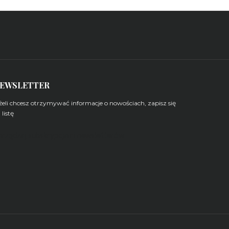
EWSLETTER
żeli chcesz otrzymywać informacje o nowościach, zapisz się
 listę
arządzaj subskrypcjami newsletterów