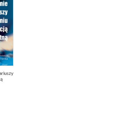
ariuszy
ją