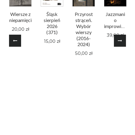
Wiersze z
Śląsk
Przyrost
Jazzmani
niepamięci
sierpień
strąceń.
o
2026
Wybór
improwizacji
20,00 zł
(371)
wierszy
39,00 zł
(2016-
15,00 zł
2024)
50,00 zł