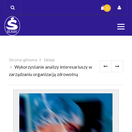
Skip
0
to
content
Strona główna
Sklep
Wykorzystanie analizy interesariuszy w
zarządzaniu organizacją zdrowotną