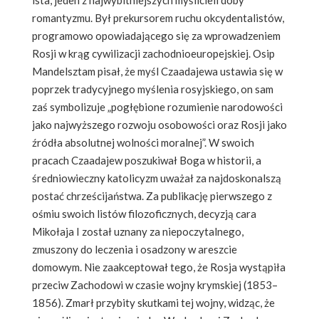
romanty­zmu. Był prekursorem ruchu okcydentalistów,
programo­wo opowiadającego się za wprowadzeniem
Rosji w krąg cywilizacji zachodnioeuropejskiej. Osip
Mandelsztam pisał, że myśl Czaadajewa ustawia się w
poprzek trady­cyjnego myślenia rosyjskiego, on sam
zaś symbolizuje „pogłębione rozumienie narodowości
jako najwyższego rozwoju osobowości oraz Rosji jako
źródła absolutnej wolności moralnej”. W swoich
pracach Czaadajew po­szukiwał Boga w historii, a
średniowieczny katolicyzm uważał za najdoskonalszą
postać chrześcijaństwa. Za pu­blikację pierwszego z
ośmiu swoich listów filozoficznych, decyzją cara
Mikołaja I został uznany za niepoczytalnego,
zmuszony do leczenia i osadzony w areszcie
domowym. Nie zaakceptował tego, że Rosja wystąpiła
przeciw Za­chodowi w czasie wojny krymskiej (1853–
1856). Zmarł przybity skutkami tej wojny, widząc, że