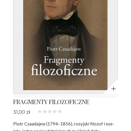
Powiększ
FRAGMENTY FILOZOFICZNE
31,00 zł
Piotr Czaadajew (1794–1856), rosyjski filozof i ese­
ista, jeden z najwybitniejszych myślicieli doby