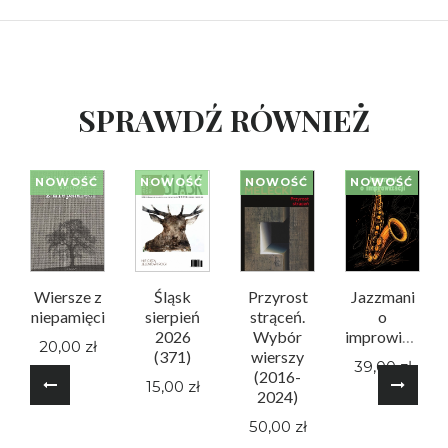
SPRAWDŹ RÓWNIEŻ
NOWOŚĆ
NOWOŚĆ
NOWOŚĆ
NOWOŚĆ
Wiersze z
Śląsk
Przyrost
Jazzmani
niepamięci
sierpień
strąceń.
o
2026
Wybór
improwizacji
20,00 zł
(371)
wierszy
39,00 zł
(2016-
15,00 zł
2024)
50,00 zł