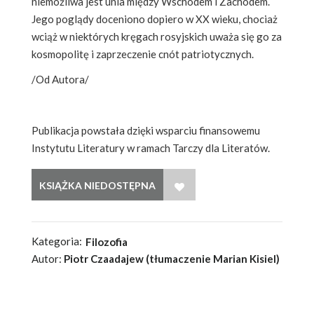
niemożliwa jest unia między Wschodem i Zachodem.
Jego poglądy doce­niono dopiero w XX wieku, chociaż
wciąż w niektórych kręgach rosyjskich uważa się go za
kosmopolitę i zaprze­czenie cnót patriotycznych.
/Od Autora/
Publikacja powstała dzięki wsparciu finansowemu
Instytutu Literatury w ramach Tarczy dla Literatów.
WISH LIST
Kategoria:
Filozofia
Autor:
Piotr Czaadajew (tłumaczenie Marian Kisiel)