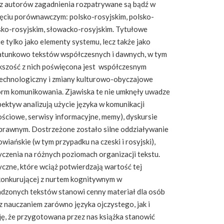
z autorów zagadnienia rozpatrywane są bądź w
ujęciu porównawczym: polsko-rosyjskim, polsko-
sko-rosyjskim, słowacko-rosyjskim. Tytułowe
e tylko jako elementy systemu, lecz także jako
tunkowo tekstów współczesnych i dawnych, w tym
ększość z nich poświęcona jest współczesnym
echnologiczny i zmiany kulturowo-obyczajowe
orm komunikowania. Zjawiska te nie umknęły uwadze
ektyw analizują użycie języka w komunikacji
ościowe, serwisy informacyjne, memy), dyskursie
 prawnym. Dostrzeżone zostało silne oddziaływanie
owiańskie (w tym przypadku na czeski i rosyjski),
yczenia na różnych poziomach organizacji tekstu.
yczne, które wciąż potwierdzają wartość tej
 konkurującej z nurtem kognitywnym w
dzonych tekstów stanowi cenny materiał dla osób
z nauczaniem zarówno języka ojczystego, jak i
ę, że przygotowana przez nas książka stanowić