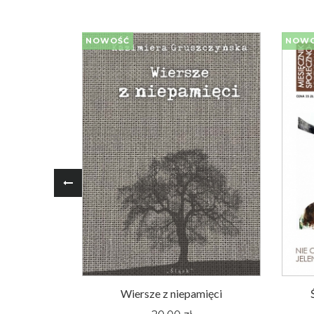
NOWOŚĆ
NOW
oger Pieśni
Wiersze z niepamięci
nym Śląsku