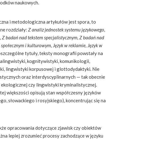
środków naukowych.
na i metodologiczna artykułów jest spora, to
ne rozdziały:
Z analiz jednostek systemu językowego,
, Z badań nad tekstem specjalistycznym, Z badań nad
e społecznym i kulturowym, Język w reklamie, Język w
oszczególne tytuły, teksty monografii powstały na
alingwistyki, kognitywistyki, komunikologii,
ki, lingwistyki korpusowej i glottodydaktyki. Nie
stycznych oraz interdyscyplinarnych — tak obecnie
 ekologicznej czy lingwistyki kryminalistycznej.
ej większości opisują stan współczesny języków
ego, słowackiego i rosyjskiego), koncentrując się na
akże opracowania dotyczące zjawisk czy obiektów
ożna lepiej zrozumieć procesy zachodzące w języku