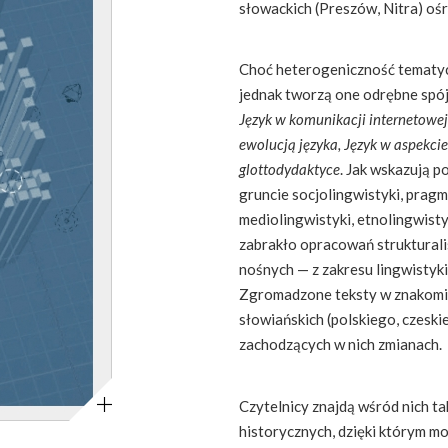
słowackich (Preszów, Nitra) o
Choć heterogeniczność tematycz
jednak tworzą one odrębne spój
Język w komunikacji internetowej
ewolucją języka, Język w aspekci
glottodydaktyce
. Jak wskazują p
gruncie socjolingwistyki, pragm
mediolingwistyki, etnolingwisty
zabrakło opracowań strukturali
nośnych — z zakresu lingwistyki
Zgromadzone teksty w znakomit
słowiańskich (polskiego, czeski
zachodzących w nich zmianach.
Powiększ
Czytelnicy znajdą wśród nich t
historycznych, dzięki którym m