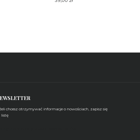
39,00 zł
EWSLETTER
żeli chcesz otrzymywać informacje o nowościach, zapisz się
 listę
arządzaj subskrypcjami newsletterów