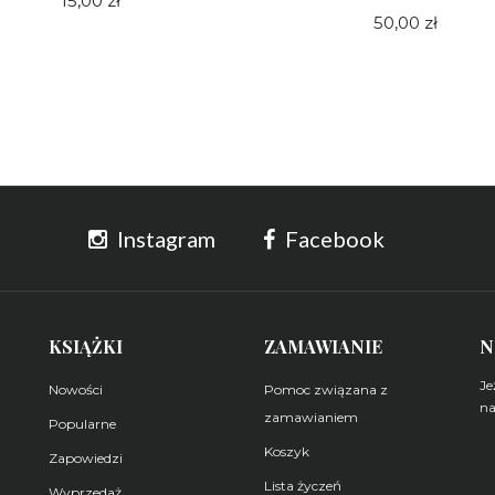
15,00 zł
50,00 zł
Instagram
Facebook
KSIĄŻKI
ZAMAWIANIE
N
Je
Nowości
Pomoc związana z
na
zamawianiem
Popularne
Koszyk
Z
Zapowiedzi
Lista życzeń
Wyprzedaż