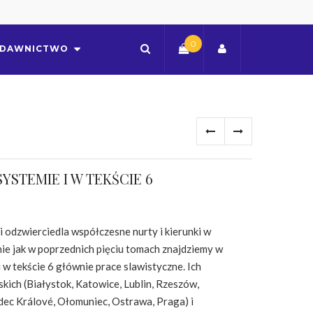
0
DAWNICTWO
YSTEMIE I W TEKŚCIE 6
 odzwierciedla współczesne nurty i kierunki w
ie jak w poprzednich pięciu tomach znajdziemy w
 w tekście 6 głównie prace slawistyczne. Ich
kich (Białystok, Katowice, Lublin, Rzeszów,
dec Králové, Ołomuniec, Ostrawa, Praga) i