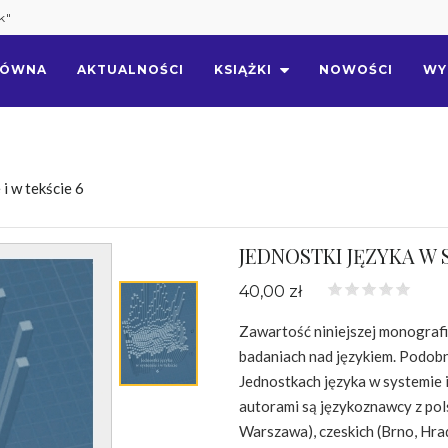
k"
ŁÓWNA
AKTUALNOŚCI
KSIĄŻKI
NOWOŚCI
WY
i w tekście 6
JEDNOSTKI JĘZYKA W S
40,00 zł
Zawartość niniejszej monografii
badaniach nad językiem. Podobn
Jednostkach języka w systemie i
autorami są językoznawcy z pols
Warszawa), czeskich (Brno, Hra