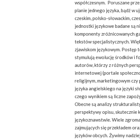
współczesnym. Poruszane prze
planie jednego języka, bądź w 
czeskim, polsko-słowackim, cze
jednostki językowe badane są ni
komponenty zróżnicowanych ga
tekstów specjalistycznych. Wi
zjawiskom językowym. Postęp t
stymulują ewolucję środków i f
autorów, którzy z różnych persp
internetowej (portale społeczn
religijnym, marketingowym czy
języka angielskiego na języki sł
czego wynikiem są liczne zapoż
Obecne są analizy strukturalist
perspektywy opisu, skutecznie
językoznawstwie. Wiele zgroma
zajmujących się przekładem ora
języków obcych. Żywimy nadziej