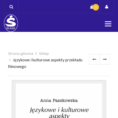
Skip
0
to
content
Strona główna
Sklep
Językowe i kulturowe aspekty przekładu
filmowego