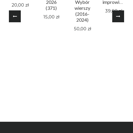
2026
Wybór
improwizacji
20,00 zł
(371)
wierszy
39,00 zł
(2016-
15,00 zł
2024)
50,00 zł