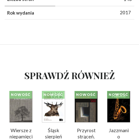
2017
Rok wydania
SPRAWDŹ RÓWNIEŻ
NOWOŚĆ
NOWOŚĆ
NOWOŚĆ
NOWOŚĆ
Wiersze z
Śląsk
Przyrost
Jazzmani
niepamięci
sierpień
strąceń.
o