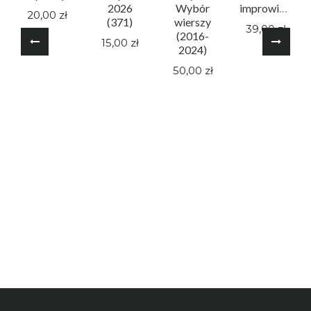
2026
Wybór
improwizacji
20,00 zł
(371)
wierszy
39,00 zł
(2016-
15,00 zł
2024)
50,00 zł