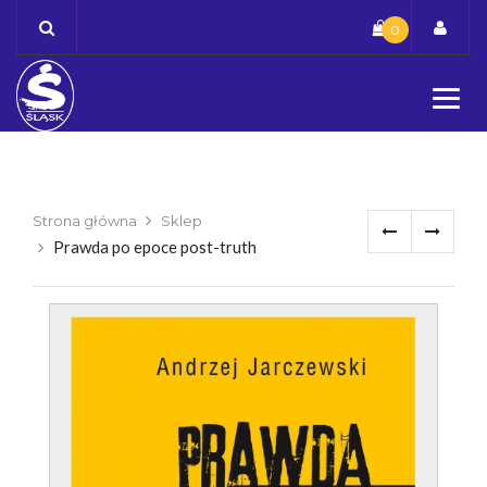
Skip
0
to
content
Strona główna
Sklep
Prawda po epoce post-truth