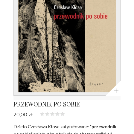
Powiększ
PRZEWODNIK PO SOBIE
20,00 zł
Dzieło Czesława Kłose zatytułowane: "
przewodnik
po sobie
" należy niewątpliwie do obszaru refleksji