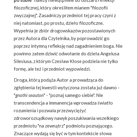
filozoficznej, który określiłem mianem "filozofii
zwyczajnej". Zasadniczy przedmiot tej pracy czyni z
niej natomiast, po prostu, dzieło filozoficzne.
Wypełnia je zbiór drogowskazów pozostawionych
przez Autora dla Czytelnika, by poprowadzić go
poprzez intymną refleksję nad zagadnieniem boga. Nie
powinno zatem dziwić odwołanie do dzieła Angelusa
Silesiusa, z którym Czesław Kłose podziela nie tylko
formę, ale też i przedmiot wypowiedzi.
Droga, którą podąża Autor a prowadząca do
zgłębienia tej kwestii wytyczona została już dawno -
"
gnothi seauton
" - "poznaj samego siebie". Nie
transcendencja a immanencja wprowadza światło
rozumienia i pozwala przezwyciężyć
zdroworozsądkowy nawyk poszukiwania wszelkiego
przedmiotu "na zewnątrz" podmiotu poznającego.
Znaczące wydają się być w tym kontekście słowa