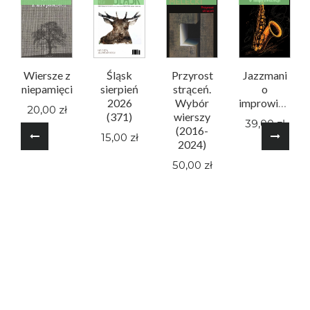
Wiersze z
Śląsk
Przyrost
Jazzmani
niepamięci
sierpień
strąceń.
o
2026
Wybór
improwizacji
20,00 zł
(371)
wierszy
39,00 zł
(2016-
15,00 zł
2024)
50,00 zł