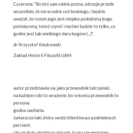
Cycerona: "Bo kto sam siebie pozna, odczuje przede
wszystkim, że ma w sobie coś boskiego, i będzie
uważał, że rozum jego jest niejako podobizną bogu
poświęconą; toteż czynić i myśleć będzie to tylko, co
godne jest tak wielkiego daru bogów (...)".
dr Krzysztof Kiedrowski
Zakład Historii Filozofii UAM
autor przedstawia się jako przewodnik tatrzański.
na każdym robi to wrażenie, bo w końcu przewodnik to
persona
godna zaufania.
zwłaszcza taki, który wodzi klientów po podniebnych
perciach.
jak się dużo chodzi po górach, to ma się mnóstwo