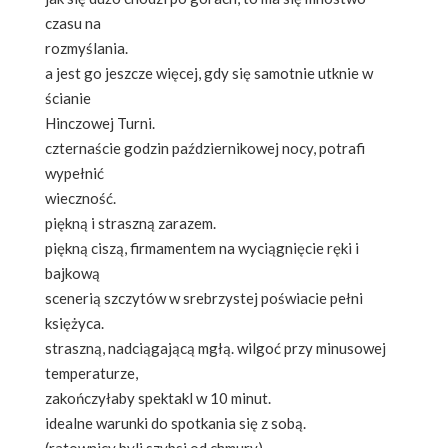
czasu na
rozmyślania.
a jest go jeszcze więcej, gdy się samotnie utknie w
ścianie
Hinczowej Turni.
czternaście godzin październikowej nocy, potrafi
wypełnić
wieczność.
piękną i straszną zarazem.
piękną ciszą, firmamentem na wyciągnięcie ręki i
bajkową
scenerią szczytów w srebrzystej poświacie pełni
księżyca.
straszną, nadciągającą mgłą. wilgoć przy minusowej
temperaturze,
zakończyłaby spektakl w 10 minut.
idealne warunki do spotkania się z sobą.
(ratownicy byli szybsi od chmury).