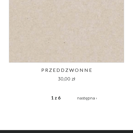
P R Z E D D Z W O N N E
30,00 zł
1 z 6
następna ›