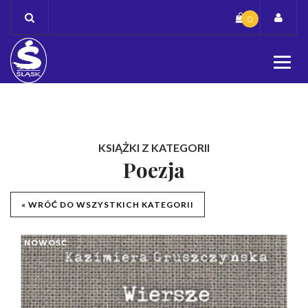
Skip
0
to
content
KSIĄŻKI Z KATEGORII
Poezja
« WRÓĆ DO WSZYSTKICH KATEGORII
NOWOŚĆ