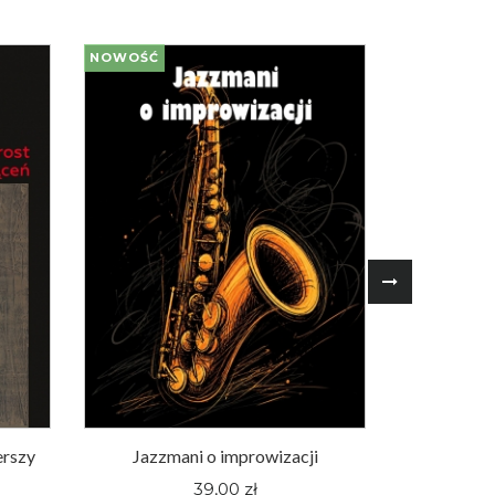
NOWOŚĆ
NOWOŚĆ
erszy
Jazzmani o improwizacji
Śląskie fi
pewnej hu
39,00 zł