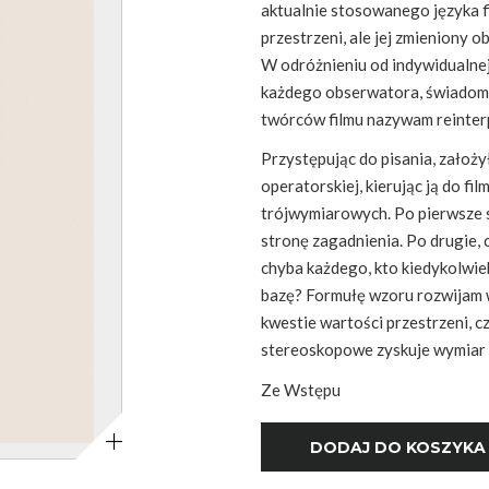
aktualnie stosowanego języka fi
przestrzeni, ale jej zmieniony 
W odróżnieniu od indywidualnej
każdego obserwatora, świadom
twórców filmu nazywam reinterp
Przystępując do pisania, założy
operatorskiej, kierując ją do f
trójwymiarowych. Po pierwsze s
stronę zagadnienia. Po drugie, 
chyba każdego, kto kiedykolwie
bazę? Formułę wzoru rozwijam w
kwestie wartości przestrzeni, c
stereoskopowe zyskuje wymiar a
Ze Wstępu
Powiększ