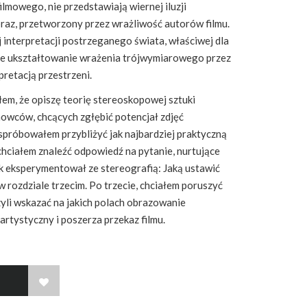
lmowego, nie przedstawiają wiernej iluzji
obraz, przetworzony przez wrażliwość autorów filmu.
 interpretacji postrzeganego świata, właściwej dla
e ukształtowanie wrażenia trójwymiarowego przez
retacją przestrzeni.
łem, że opiszę teorię stereoskopowej sztuki
ilmowców, chcących zgłębić potencjał zdjęć
próbowałem przybliżyć jak najbardziej praktyczną
chciałem znaleźć odpowiedź na pytanie, nurtujące
k eksperymentował ze stereografią: Jaką ustawić
 rozdziale trzecim. Po trzecie, chciałem poruszyć
zyli wskazać na jakich polach obrazowanie
rtystyczny i poszerza przekaz filmu.
WISH LIST