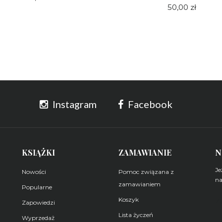
50,00 zł
Instagram
Facebook
KSIĄŻKI
ZAMAWIANIE
N
Je
Nowości
Pomoc związana z
na
zamawianiem
Popularne
Koszyk
Z
Zapowiedzi
Lista życzeń
Wyprzedaż