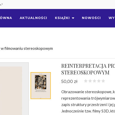
k"
ŁÓWNA
AKTUALNOŚCI
KSIĄŻKI
NOWOŚCI
WY
ni w filmowaniu stereoskopowym
REINTERPRETACJA PR
STEREOSKOPOWYM
50,00 zł
Obrazowanie stereoskopowe, ko
reprezentowania trójwymiarowe
zapis struktury przestrzeni i j
Jednocześnie tzw. filmy S3D, 