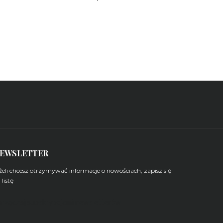
EWSLETTER
żeli chcesz otrzymywać informacje o nowościach, zapisz się
 listę
arządzaj subskrypcjami newsletterów