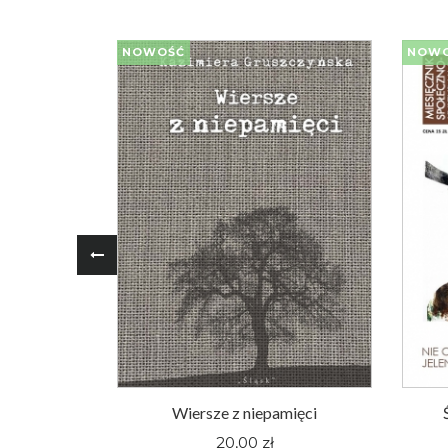
NOWOŚĆ
NOW
oger Pieśni
Wiersze z niepamięci
nym Śląsku
20,00 zł