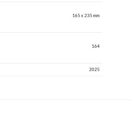
165 x 235 mm
164
2025