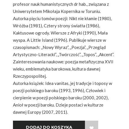
profesor nauk humanistycznych dr hab., związana z
Uniwersytetem Mikołaja Kopernika w Toruniu.
Autorka pięciu tomów poezji: Nikt nie kłamie (1980),
Wróżba (1981), Cztery strony światła (1986),
Kaktusowe ogrody. Wiersze z Afryki (1990), Mała
wyspa. A Little Island (1996). Publikuje wiersze w
czasopismach: „Nowy Wyraz”, „Poezja”, „Przegląd
Artystyczno-Literacki”, „Twórczość”, „Topos”, „Akcent”.
Zainteresowania naukowe: poezja metafizyczna XVII
wieku, emblematyka barokowa, kultura dawnej
Rzeczypospolitej.
Autorka książek: Idea vanitas, jej tradycje i toposy w
poezji polskiego baroku (1993, 1996), Człowiek i
cierpienie w poezji polskiego baroku (2000, 2002),
Anioł w poezji baroku. Dzieje postaci w kulturze
dawnej Europy (2007, 2011).
WISH LIST