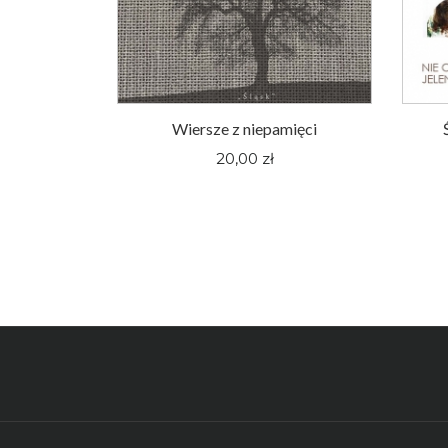
oger Pieśni
Wiersze z niepamięci
nym Śląsku
20,00 zł