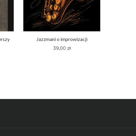
erszy
Jazzmani o improwizacji
Śląskie fi
pewnej hu
39,00 zł