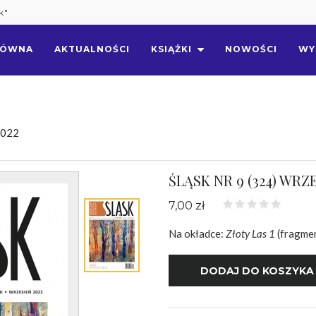
k"
ŁÓWNA
AKTUALNOŚCI
KSIĄŻKI
NOWOŚCI
WY
2022
ŚLĄSK NR 9 (324) WRZ
7,00 zł
Na okładce:
Złoty Las 1
(fragmen