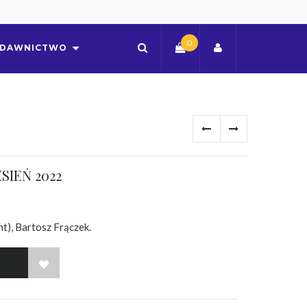
0
DAWNICTWO
ESIEŃ 2022
t), Bartosz Frączek.
WISH LIST