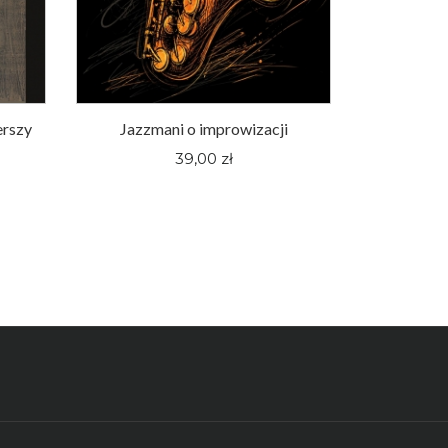
erszy
Jazzmani o improwizacji
Śląskie fi
pewnej hu
39,00 zł