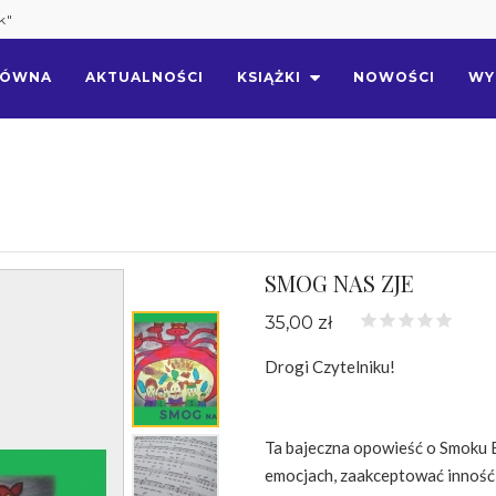
k"
ŁÓWNA
AKTUALNOŚCI
KSIĄŻKI
NOWOŚCI
WY
SMOG NAS ZJE
35,00 zł
Drogi Czytelniku!
Ta bajeczna opowieść o Smoku E
emocjach, zaakceptować inność,