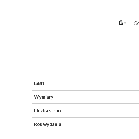
Go
ISBN
Wymiary
Liczba stron
Rok wydania