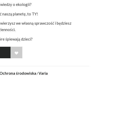
 wiedzy o ekologii?
ć naszą planetę, to TY!
uwierzysz we własną sprawczość i będziesz
ienności.
re śpiewają dzieci?
WISH LIST
Ochrona środowiska
Varia