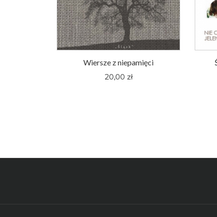
oger Pieśni
Wiersze z niepamięci
nym Śląsku
20,00 zł