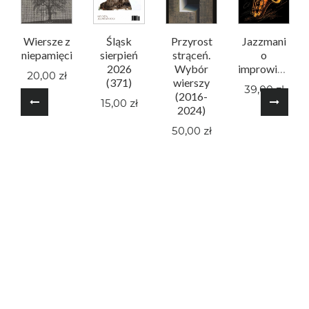
Wiersze z
Śląsk
Przyrost
Jazzmani
niepamięci
sierpień
strąceń.
o
2026
Wybór
improwizacji
20,00 zł
(371)
wierszy
39,00 zł
(2016-
15,00 zł
2024)
50,00 zł