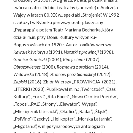
twórca teatru. Debiut teatralny (zaocznie) u Andrzeja
Wajdy w latach 80. XX w., spektakl „Strojenie”. W 1992
r. założył w Rybniku pierwszy teatr plastyczny
„Paparapa”, a potem Teatr Mariana Bednarka, który
działał m.in. przy Domu Kultury w Rybniku-
Boguszowicach do 1920 r. Autor tomików wierszy:
Kawałek życiorysu
(1991),
Notatki z prowincji
(1998),
Granice-Graniczki
(2004),
Kim jestem?
(2007),
Obrazowiersze
(2008),
Rozmowa z ptakiem
(2014),
Widowisko
(2018), zbiorów próz
Sianoskręt
(2012) i
Zapiski
(2016), Zbiór Wierszy „PROWINCJA” (2021),
LITERKI (2023). Publikował m.in.: „Twórczość” „Czas
Kultury”, „Fraza”, „Rita Baum”, „Nowa Okolica Poetów”,
„Topos”, „PAL”, „Strony”, „Elewator”, „Wyspa”,
„Miesięcznik Literacki”, „Okolice”, „Radar”, „Śląsk”,
„PsiVino” (Czechy), „Helikopter”, „Morska Latarnia”,
„Migotania”, w międzynarodowych antologiach