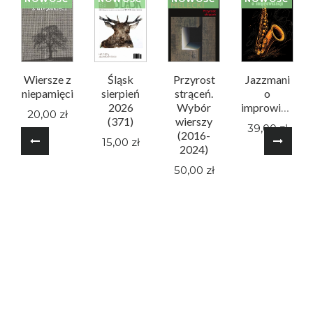
Wiersze z
Śląsk
Przyrost
Jazzmani
niepamięci
sierpień
strąceń.
o
2026
Wybór
improwizacji
20,00 zł
(371)
wierszy
39,00 zł
(2016-
15,00 zł
2024)
50,00 zł