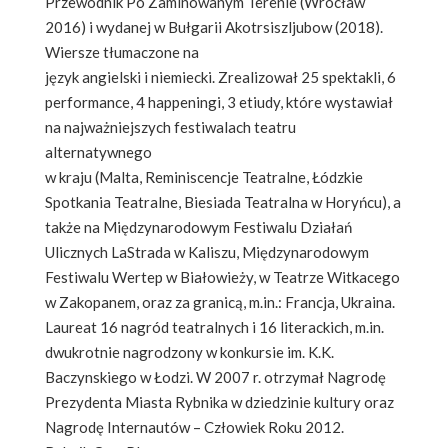
Przewodnik Po Zaminowanym Terenie (Wrocław
2016) i wydanej w Bułgarii Akotrsiszljubow (2018).
Wiersze tłumaczone na
język angielski i niemiecki. Zrealizował 25 spektakli, 6
performance, 4 happeningi, 3 etiudy, które wystawiał
na najważniejszych festiwalach teatru
alternatywnego
w kraju (Malta, Reminiscencje Teatralne, Łódzkie
Spotkania Teatralne, Biesiada Teatralna w Horyńcu), a
także na Międzynarodowym Festiwalu Działań
Ulicznych LaStrada w Kaliszu, Międzynarodowym
Festiwalu Wertep w Białowieży, w Teatrze Witkacego
w Zakopanem, oraz za granicą, m.in.: Francja, Ukraina.
Laureat 16 nagród teatralnych i 16 literackich, m.in.
dwukrotnie nagrodzony w konkursie im. K.K.
Baczynskiego w Łodzi. W 2007 r. otrzymał Nagrodę
Prezydenta Miasta Rybnika w dziedzinie kultury oraz
Nagrodę Internautów – Człowiek Roku 2012.