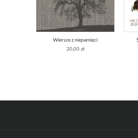
oger Pieśni
Wiersze z niepamięci
nym Śląsku
20,00 zł