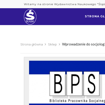
Skip
Witamy na stronie Wydawnictwa Naukowego "Śląs
to
content
STRONA G
Wprowadzenie do socjologi
Strona główna
Sklep