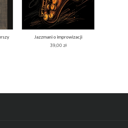
erszy
Jazzmani o improwizacji
Śląskie fi
pewnej hu
39,00 zł