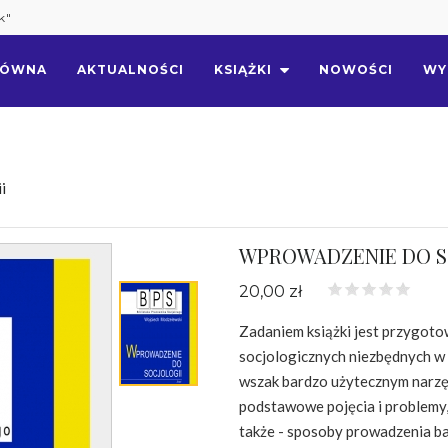
k"
ŁÓWNA
AKTUALNOŚCI
KSIĄŻKI
NOWOŚCI
WY
i
WPROWADZENIE DO S
20,00 zł
Zadaniem książki jest przygotow
socjologicznych niezbędnych w d
wszak bardzo użytecznym narzę
podstawowe pojęcia i problemy, 
także - sposoby prowadzenia bad