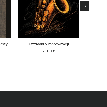
erszy
Jazzmani o improwizacji
Śląskie fi
pewnej hu
39,00 zł