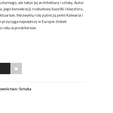
sztornego, ale także jej architekturę i sztukę. Autor
, jego konsekracji, rozbudowy bazyliki i klasztoru,
nktuarium. Niezwykłą rolę pątniczą pełni Kalwaria i
h przyciąga największy w Europie żłobek
 roku w prezbiterium.
WISH LIST
downictwo
Sztuka