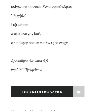
usłyszałem trzecie Zwierzę mówiące:
"Przyjdź"
I ujrzałem:
a oto czaryny koń,
a siedzący na nim miał w ręce wagę.
Apokalipsa św. Jana 6,5
wg Biblii Tysiąclecia
WISH LIST