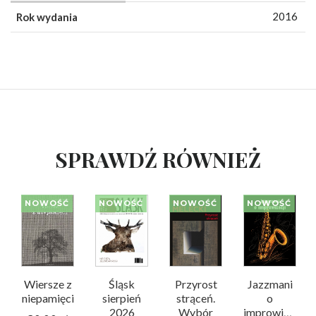
2016
Rok wydania
SPRAWDŹ RÓWNIEŻ
NOWOŚĆ
NOWOŚĆ
NOWOŚĆ
NOWOŚĆ
Wiersze z
Śląsk
Przyrost
Jazzmani
niepamięci
sierpień
strąceń.
o
2026
Wybór
improwizacji