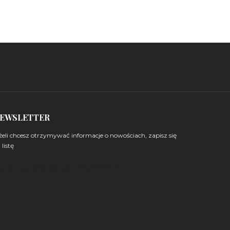
EWSLETTER
żeli chcesz otrzymywać informacje o nowościach, zapisz się
 listę
arządzaj subskrypcjami newsletterów