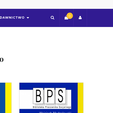
0
DAWNICTWO
go