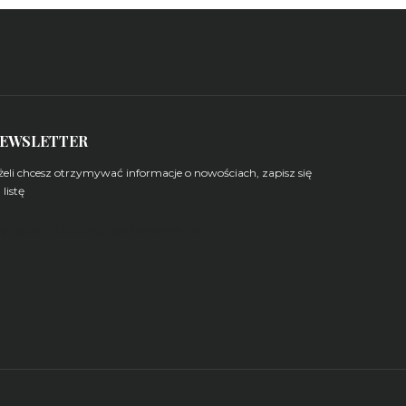
EWSLETTER
żeli chcesz otrzymywać informacje o nowościach, zapisz się
 listę
arządzaj subskrypcjami newsletterów