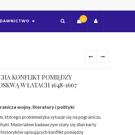
0
DAWNICTWO
HA KONFLIKT POMIĘDZY
OSKWĄ W LATACH 1648-1667
anicza wojny, literatury i polityki
um, którego problematyka sytuuje się na pograniczu
olityki. Materiałem badawczym stały się dlań karty
y i historyków opisujących konflikt pomiędzy