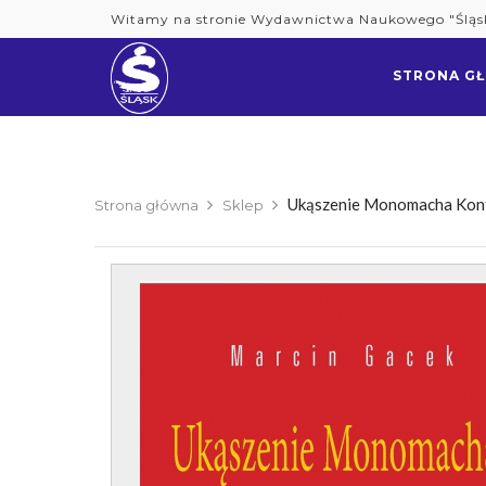
Skip
Witamy na stronie Wydawnictwa Naukowego "Śląs
to
content
STRONA G
Ukąszenie Monomacha Konfl
Strona główna
Sklep