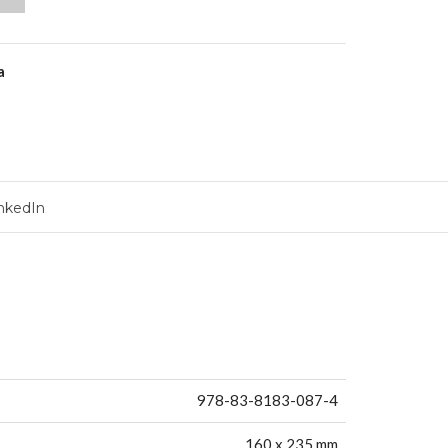
a
nkedIn
978-83-8183-087-4
160 x 235 mm