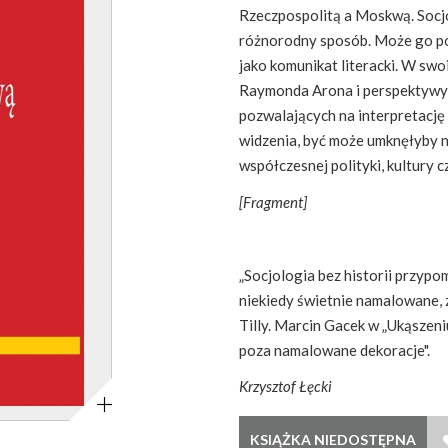
Rzeczpospolitą a Moskwą. Socjo
różnorodny sposób. Może go po
jako komunikat literacki. W sw
Raymonda Arona i perspektywy d
pozwalających na interpretację 
widzenia, być może umknęłyby na
współczesnej polityki, kultury 
[Fragment]
„Socjologia bez historii przyp
niekiedy świetnie namalowane, z
Tilly. Marcin Gacek w „Ukąszen
poza namalowane dekoracje".
Powiększ
Krzysztof Łęcki