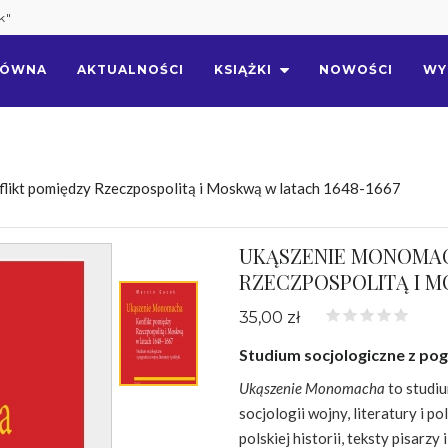
k"
ŁÓWNA
AKTUALNOŚCI
KSIĄŻKI
NOWOŚCI
WY
ikt pomiędzy Rzeczpospolitą i Moskwą w latach 1648-1667
UKĄSZENIE MONOMAC
RZECZPOSPOLITĄ I M
35,00 zł
Studium socjologiczne z pogr
Ukąszenie Monomacha
to studi
socjologii wojny, literatury i p
polskiej historii, teksty pisarz