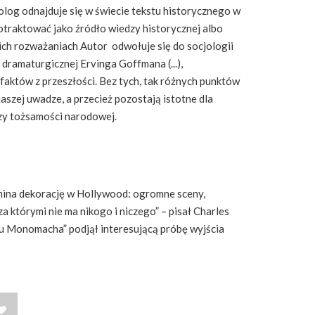
log odnajduje się w świecie tekstu historycznego w
traktować jako źródło wiedzy historycznej albo
oich rozważaniach Autor odwołuje się do socjologii
ramaturgicznej Ervinga Goffmana (...),
faktów z przeszłości. Bez tych, tak różnych punktów
szej uwadze, a przecież pozostają istotne dla
czy tożsamości narodowej.
omina dekorację w Hollywood: ogromne sceny,
a którymi nie ma nikogo i niczego” – pisał Charles
iu Monomacha” podjął interesującą próbę wyjścia
WISH LIST