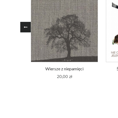
oger Pieśni
Wiersze z niepamięci
nym Śląsku
20,00 zł