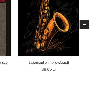
erszy
Jazzmani o improwizacji
Śląskie fi
pewnej hu
39,00 zł