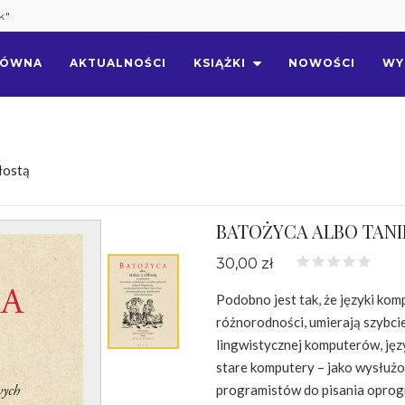
k"
ŁÓWNA
AKTUALNOŚCI
KSIĄŻKI
NOWOŚCI
WY
łostą
BATOŻYCA ALBO TANI
30,00 zł
Podobno jest tak, że języki ko
różnorodności, umierają szybcie
lingwistycznej komputerów, język
stare komputery – jako wysłużo
programistów do pisania oprog