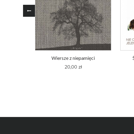
oger Pieśni
Wiersze z niepamięci
nym Śląsku
20,00 zł