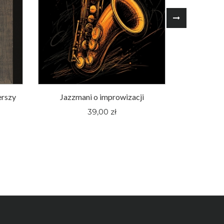
erszy
Jazzmani o improwizacji
Śląskie fi
pewnej hu
39,00 zł