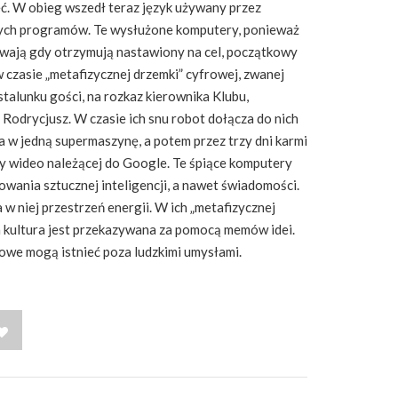
ć. W obieg wszedł teraz język używany przez
nych programów. Te wysłużone komputery, ponieważ
wają gdy otrzymują nastawiony na cel, początkowy
 czasie „metafizycznej drzemki” cyfrowej, zwanej
stalunku gości, na rozkaz kierownika Klubu,
m Rodrycjusz. W czasie ich snu robot dołącza do nich
a w jedną supermaszynę, a potem przez trzy dni karmi
my wideo należącej do Google. Te śpiące komputery
kowania sztucznej inteligencji, a nawet świadomości.
ca w niej przestrzeń energii. W ich „metafizycznej
a kultura jest przekazywana za pomocą memów idei.
owe mogą istnieć poza ludzkimi umysłami.
WISH LIST