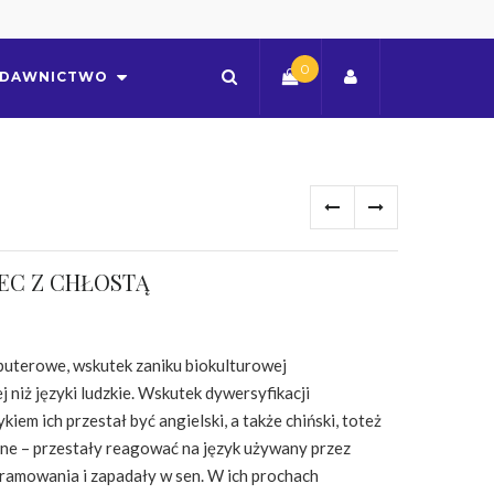
0
DAWNICTWO
EC Z CHŁOSTĄ
mputerowe, wskutek zaniku biokulturowej
j niż języki ludzkie. Wskutek dywersyfikacji
iem ich przestał być angielski, a także chiński, toteż
ne – przestały reagować na język używany przez
ramowania i zapadały w sen. W ich prochach