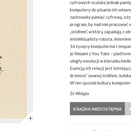
cyfrowych ocalała jednak pamię
komputery do pisania ich włas
zachowały pamięć cyfrową, oży
program, by nad nim pracować w
„śnidłem”, w którą zapadają z ob
intelektualisty robota, imienie
16 tysięcy komputerów i zespal
je filmami z You Tube – platfor
uległy ewolucji w kierunku kieł
Esencją ich relacji jest istnieją
drzemce” zwanej śnidłem, ludzk
W ten sposób kultury komputer
Ze Wstępu
Powiększ