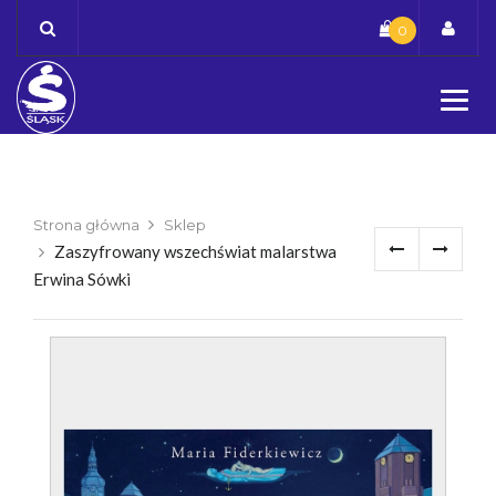
Skip
0
to
content
Strona główna
Sklep
Zaszyfrowany wszechświat malarstwa
Erwina Sówki