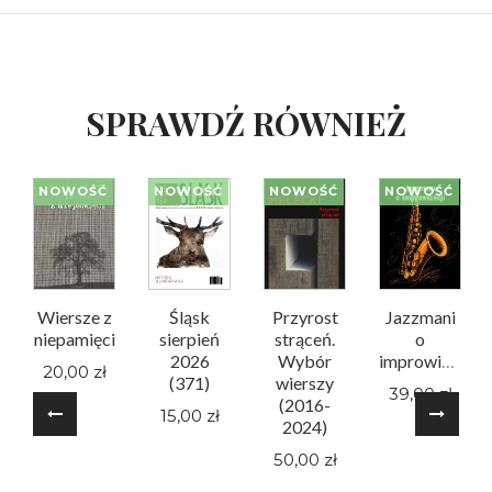
SPRAWDŹ RÓWNIEŻ
NOWOŚĆ
NOWOŚĆ
NOWOŚĆ
NOWOŚĆ
Wiersze z
Śląsk
Przyrost
Jazzmani
niepamięci
sierpień
strąceń.
o
2026
Wybór
improwizacji
20,00 zł
(371)
wierszy
39,00 zł
(2016-
15,00 zł
2024)
50,00 zł