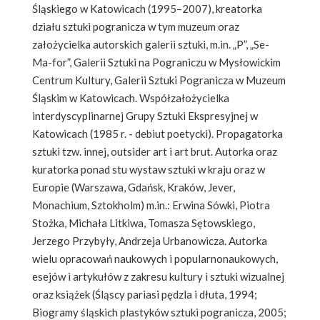
Śląskiego w Katowicach (1995–2007), kreatorka
działu sztuki pogranicza w tym muzeum oraz
założycielka autorskich galerii sztuki, m.in. „P”, „Se-
Ma-for”, Galerii Sztuki na Pograniczu w Mysłowickim
Centrum Kultury, Galerii Sztuki Pogranicza w Muzeum
Śląskim w Katowicach. Współzałożycielka
interdyscyplinarnej Grupy Sztuki Ekspresyjnej w
Katowicach (1985 r. - debiut poetycki). Propagatorka
sztuki tzw. innej, outsider art i art brut. Autorka oraz
kuratorka ponad stu wystaw sztuki w kraju oraz w
Europie (Warszawa, Gdańsk, Kraków, Jever,
Monachium, Sztokholm) m.in.: Erwina Sówki, Piotra
Stożka, Michała Litkiwa, Tomasza Sętowskiego,
Jerzego Przybyły, Andrzeja Urbanowicza. Autorka
wielu opracowań naukowych i popularnonaukowych,
esejów i artykułów z zakresu kultury i sztuki wizualnej
oraz książek (Śląscy pariasi pędzla i dłuta, 1994;
Biogramy śląskich plastyków sztuki pogranicza, 2005;