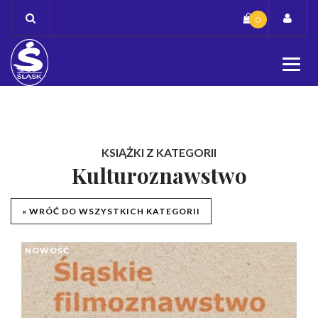
Skip
0
to
content
KSIĄŻKI Z KATEGORII
Kulturoznawstwo
« WRÓĆ DO WSZYSTKICH KATEGORII
NOWOŚĆ