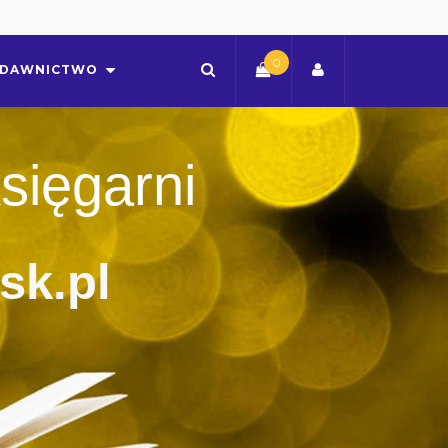
0
DAWNICTWO
sięgarni
sk.pl