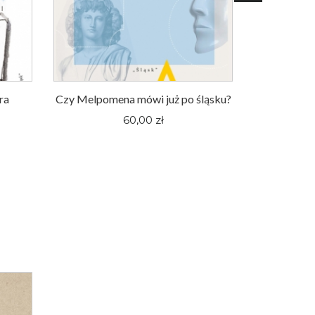
ra
Czy Melpomena mówi już po śląsku?
Pitaval ślą
60,00 zł