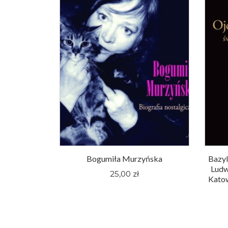
Bogumiła Murzyńska
Bazyl
Ludw
25,00 zł
Katow