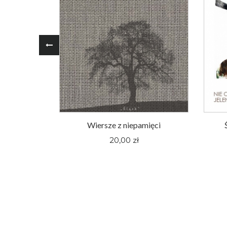
oger Pieśni
Wiersze z niepamięci
nym Śląsku
20,00 zł