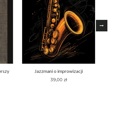
erszy
Jazzmani o improwizacji
Śląskie fi
pewnej hu
39,00 zł